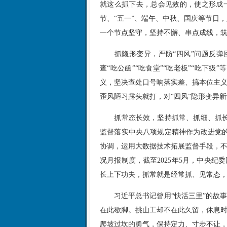
就这么抓下去，总会见效的，使之形成
节、“五一”、端午、中秋、国庆等节日
一个节点坚守，坚持不懈、串点成线，筑
抓隐形变异，严防“四风”问题反
查“吃公函”“吃食堂”“吃老板”“吃下
义，坚决查处口号响落实差、搞本位主义
歪风陋习露头就打，对“四风”隐形变异
抓常态长效，坚持抓常、抓细、抓
监督落实中央八项规定精神作为改进党
协调，运用大数据技术拓展监督手段，不
况月报制度，截至2025年5月，中央
长上下功夫，抓常就是经常抓、见常态
习近平总书记曾用“快活三里”的故
在此歇脚。挑山工却不在此久留，休息时
爬坡过坎的勇气，保持定力、寸步不让