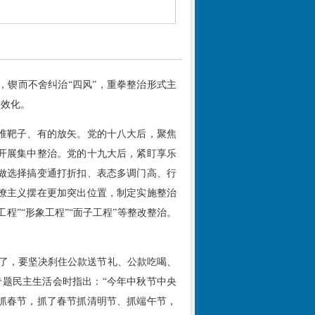
锲而不舍纠治“四风”，重拳整治形式主
长效化。
准靶子、有的放矢。党的十八大后，聚焦
开展集中整治。党的十九大后，紧盯享乐
做选择搞变通打折扣、表态多调门高、行
僚主义摆在更加突出位置，制定实施整治
程”“形象工程”“面子工程”等整改整治。
到了，要坚决刹住公款送节礼、公款吃喝、
专题民主生活会时指出：“今年中秋节中央
抓春节，抓了春节抓清明节、抓端午节，