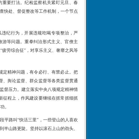
的重要打法。纪检监察机关紧盯元旦、春
严查快处、督促整改等工作机制，一个节点
风违纪行为，开展违规吃喝专项整治，严
公款旅游等问题。重拳纠治形式主义、官僚主
“疲劳综合征”，对享乐主义、奢靡之风等
规定精神问题，有令必行、有禁必止。把
督、舆论监督、群众监督等各类监督贯通
的监督压力。建立落实中央八项规定精神情
。新征程上，作风建设要继续在抓常抓细抓
为功。
段平路叫“快活三里”，一些登山的人喜欢
人到半山路更陡。坚持以滚石上山的劲头、