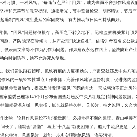
一种习惯、一种风气。”每逢节点严纠“四风”，成为锲而不舍抓作风建设
，坚持和完善节前教育提醒、通报曝光，节中监督检查、明察暗访，节后
起遏制“四风”滋生蔓延的牢固防线，有力推动节日风气持续向好。
弹回潮。“四风”问题树倒根存，高压之下转入地下。纪检监察机关紧盯顶
级”等问题。严防隐形变异倾向，从严处理“快递送礼”、借培训考察名义
、做表面文章等不作为乱作为问题。作风建设永远在路上，坚决防止产生
新动向时刻防范，绝不允许死灰复燃。
长。我们党以踏石留印、抓铁有痕的力度和劲头，严肃查处违反中央八项
的作风的一项经常性重点工作来抓，完善作风建设监督制度，促进党内监
断延伸监督触角，提高及时发现“四风”问题的能力，形成惩治不正之风
纪委国家监委已连续140个月公布全国查处违反中央八项规定精神问题数据
，抓细就是深入抓、见实招，抓长就是持久抓、见长效，持之以恒，久久
事作比喻，诠释作风建设不能“歇歇脚”、必须常抓不懈的道理。泰山半腰有
间长了，腿就会“发懒”，再上“十八盘”就更困难了。船到中流浪更急，
，深化整治、见底见效，就能一步步实现弊绝风清、海晏河清。