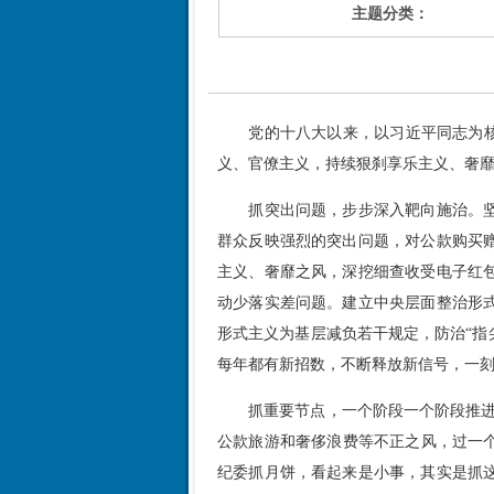
主题分类：
党的十八大以来，以习近平同志为
义、官僚主义，持续狠刹享乐主义、奢
抓突出问题，步步深入靶向施治。
群众反映强烈的突出问题，对公款购买
主义、奢靡之风，深挖细查收受电子红
动少落实差问题。建立中央层面整治形
形式主义为基层减负若干规定，防治“指尖
每年都有新招数，不断释放新信号，一
抓重要节点，一个阶段一个阶段推进
公款旅游和奢侈浪费等不正之风，过一个
纪委抓月饼，看起来是小事，其实是抓