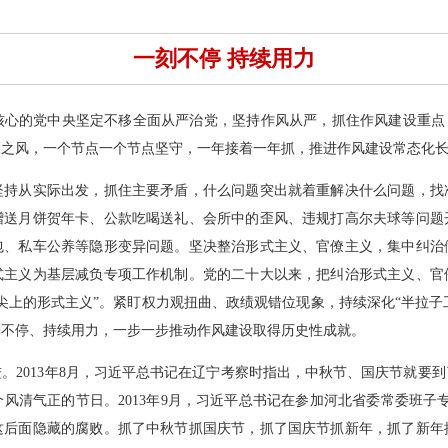
一刻不停 持续用力
核心的党中央坚定不移全面从严治党，坚持作风从严，抓住作风建设重点，
靡之风，一个节点一个节点坚守，一年接着一年抓，推进作风建设常态化
坚持从实际出发，抓住主要矛盾，什么问题突出就着重解决什么问题，找
赠送月饼贺年卡、公款吃喝送礼、会所中的歪风、违规打高尔夫球等问题
包、私车公养等隐形变异问题。坚决整治形式主义、官僚主义，集中纠治
式主义为基层减负专项工作机制。党的二十大以来，把纠治形式主义、官
上的形式主义”。紧盯权力观扭曲、政绩观错位现象，持续深化“半拉子工
刻不停、持续用力，一步一步推动作风建设取得历史性成就。
。2013年8月，习近平总书记在辽宁考察时指出，中秋节、国庆节就要
风清气正的节日。2013年9月，习近平总书记在参加河北省委常委班子
这后面隐藏的腐败。抓了中秋节抓国庆节，抓了国庆节抓新年，抓了新年