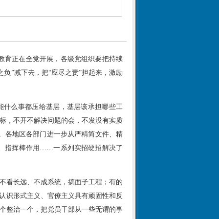
教育正在全党开展，各级党组织要把持续
负”减下去，把“应尽之责”担起来，激励
能什么事都压给基层，基层该承担哪些工
目标，不开不解决问题的会，不发没有实质
向。各地区各部门进一步从严精简文件、精
、指挥棒作用……一系列实招硬招解决了
作不看长远、不成系统，搞面子工程；有的
分认识形式主义、官僚主义具有顽固性和反
一个整治一个，把党员干部从一些无谓的事