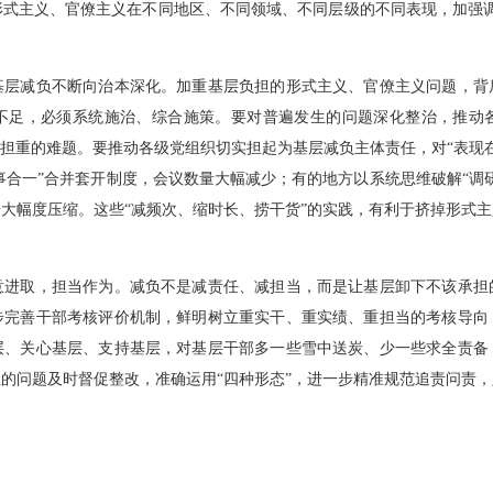
形式主义、官僚主义在不同地区、不同领域、不同层级的不同表现，加强调
基层减负不断向治本深化。加重基层负担的形式主义、官僚主义问题，背
不足，必须系统施治、综合施策。要对普遍发生的问题深化整治，推动
负担重的难题。要推动各级党组织切实担起为基层减负主体责任，对“表现
多事合一”合并套开制度，会议数量大幅减少；有的地方以系统思维破解“调
大幅度压缩。这些“减频次、缩时长、捞干货”的实践，有利于挤掉形式
意进取，担当作为。减负不是减责任、减担当，而是让基层卸下不该承担
步完善干部考核评价机制，鲜明树立重实干、重实绩、重担当的考核导向
层、关心基层、支持基层，对基层干部多一些雪中送炭、少一些求全责备
的问题及时督促整改，准确运用“四种形态”，进一步精准规范追责问责