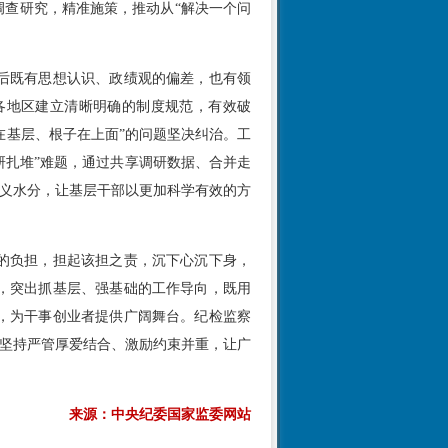
查研究，精准施策，推动从“解决一个问
后既有思想认识、政绩观的偏差，也有领
各地区建立清晰明确的制度规范，有效破
在基层、根子在上面”的问题坚决纠治。工
研扎堆”难题，通过共享调研数据、合并走
主义水分，让基层干部以更加科学有效的方
的负担，担起该担之责，沉下心沉下身，
，突出抓基层、强基础的工作导向，既用
，为干事创业者提供广阔舞台。纪检监察
，坚持严管厚爱结合、激励约束并重，让广
来源：中央纪委国家监委网站