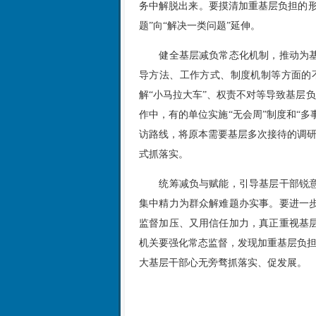
务中解脱出来。要摸清加重基层负担的
题”向“解决一类问题”延伸。
健全基层减负常态化机制，推动为
导方法、工作方式、制度机制等方面的
解“小马拉大车”、权责不对等导致基层
作中，有的单位实施“无会周”制度和“
访路线，将原本需要基层多次接待的调研
式抓落实。
统筹减负与赋能，引导基层干部锐
集中精力为群众解难题办实事。要进一
监督加压、又用信任加力，真正重视基
机关要强化常态监督，发现加重基层负担
大基层干部心无旁骛抓落实、促发展。