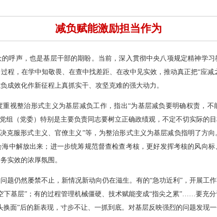
减负赋能激励担当作为
众的呼声，也是基层干部的期盼。当前，深入贯彻中央八项规定精神学习
过程，在学中知敬畏、在查中找差距、在改中见实效，推动真正把“应减之
减负成效化作新征程上真抓实干、攻坚克难的强大动力。
度重视整治形式主义为基层减负工作，指出“为基层减负要明确权责，不
门党组（党委）特别是主要负责同志要树立正确政绩观，不定不切实际的
坚决克服形式主义、官僚主义”等，为整治形式主义为基层减负指明了方
会海中解放出来；进一步统筹规范督查检查考核，更好发挥考核的风向标
、务实效的浓厚氛围。
问题仍然屡禁不止，新情况新动向仍在滋生。有的“急功近利”，开展工
空下基层”；有的过程管理机械僵硬、技术赋能变成“指尖之累”……要充
头换面”后的新表现，寸步不让、一抓到底。对基层反映强烈的问题发现