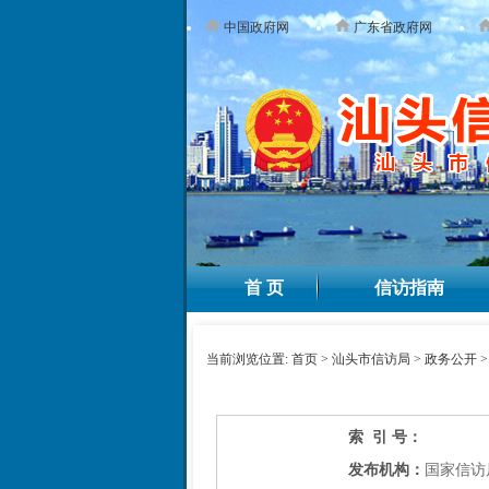
中国政府网
广东省政府网
首 页
信访指南
当前浏览位置:
首页
>
汕头市信访局
>
政务公开
索 引 号：
发布机构：
国家信访