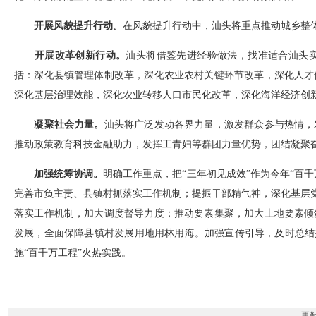
开展风貌提升行动。
在风貌提升行动中，汕头将重点推动城乡整
开展改革创新行动。
汕头将借鉴先进经验做法，找准适合汕头
括：深化县镇管理体制改革，深化农业农村关键环节改革，深化人才
深化基层治理效能，深化农业转移人口市民化改革，深化海洋经济创
凝聚社会力量。
汕头将广泛发动各界力量，激发群众参与热情，
推动政策教育科技金融助力，发挥工青妇等群团力量优势，团结凝聚奋
加强统筹协调。
明确工作重点，把“三年初见成效”作为今年“百
完善市负主责、县镇村抓落实工作机制；提振干部精气神，深化基层党
落实工作机制，加大调度督导力度；推动要素集聚，加大土地要素倾
发展，全面保障县镇村发展用地用林用海。加强宣传引导，及时总结
施“百千万工程”火热实践。
更