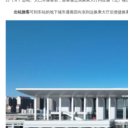
口（3F）进站。大巴车落客后，旅客通过东换乘大厅内左侧（北）楼扶
出站旅客
可到车站的地下城市通廊层向东到达换乘大厅后便捷换