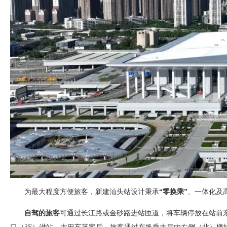
为最大程度方便旅客，新建汕头站设计秉承
“零换乘”
、一体化及
自驾的旅客
可通过长江路或金砂路进站匝道，将车辆停放在站前