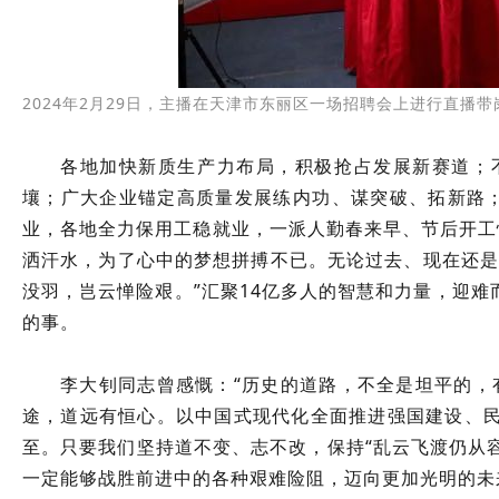
2024年2月29日，主播在天津市东丽区一场招聘会上进行直播带
各地加快新质生产力布局，积极抢占发展新赛道；
壤；广大企业锚定高质量发展练内功、谋突破、拓新路；
业，各地全力保用工稳就业，一派人勤春来早、节后开工
洒汗水，为了心中的梦想拼搏不已。无论过去、现在还是
没羽，岂云惮险艰。”汇聚14亿多人的智慧和力量，迎
的事。
李大钊同志曾感慨：“历史的道路，不全是坦平的，
途，道远有恒心。以中国式现代化全面推进强国建设、
至。只要我们坚持道不变、志不改，保持“乱云飞渡仍从容
一定能够战胜前进中的各种艰难险阻，迈向更加光明的未