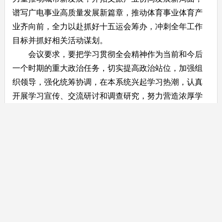
谱写广电事业高质量发展新篇章，推动体育事业体育产
业齐向前，全力以赴
抓好十五运会筹办，
冲刺全年工作
目标并抓好相关活动谋划。
会议要求，要把学习贯彻全会精神作为当前和今后
一个时期的重大政治任务，切实提高政治站位，加强组
织领导，强化统筹协调，在本系统兴起学习热潮，认真
开展学习宣传、交流研讨和调查研究，努力营造浓厚学
习氛围，推动党的二十届四中全会精神学习宣传贯彻工
作走深走实。
局领导、局机关各科室负责同志及局下属事业单位
主要负责同志参加会议。