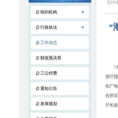
【打印
+
组织机构
“
+
行政执法
工作动态
财政预决算
7
三公经费
游厅指
化广电
通知公告
合胜百
发展规划
厅长赵