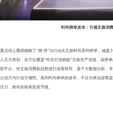
时尚榜单发布：引领文旅消
幕
活动
上重磅揭晓了
“
潮
·
湃
”
2025
汕头文旅时尚系列榜单，涵盖
人五大类别，全方位覆盖
“
吃住行游购娱
”
文旅全产业链。该榜单
部平台，
对文旅消费新趋势
进行
深度研究
，
基于大数据分析、专
公信力与行业引领性。
系列时尚
榜单的发布，
不仅为来汕游客提
活力，推动全链条提质升级。