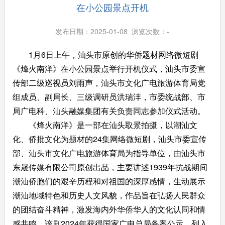
在小公园景点开机
发布日期：2025-01-08 浏览次数：
-
1月6日上午，汕头市原创的华侨题材网络微短剧
《烽火南洋》在小公园景点举行开机仪式，汕头市委宣
传部二级巡视员刘雨声，汕头市文化广电旅游体育局
党
组成员、副局长、三级调研员洪瑞沣，
市委统战部、市
局
广电科、汕头融媒集团有关负责同志参加仪式活动。
《烽火南洋》是一部在汕头取景拍摄，以潮汕文
化、侨批文化为题材的
24
集网络微短剧，汕头市委宣传
部、汕头市文化广电旅游体育局为指导单位，由汕头市
东晟传媒有限公司原创出品，主要讲述1939年抗战期间
潮汕侨胞们的艰辛历程和对祖国的深厚感情，生动展示
潮汕地域特色和历史人文风貌，作品旨在弘扬人民群众
的团结奋斗精神，激发海内外华侨华人的文化认同和情
感共鸣。
该剧
2024年获得
国家广电总局备案公示，列入