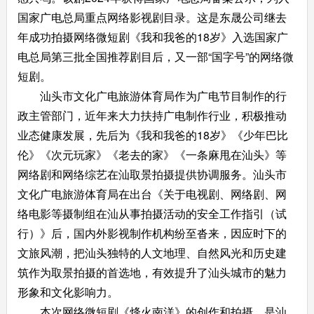
国家
广电总局重点网络影视剧目录
。
这是东晟公司继去
年成功拍摄网络微短剧《我和我爸的
18
岁》入选国家广
电总局第三批全国推荐剧目后，又一部“国字号”的网络微
短剧。
汕头市文化广电旅游体育局作为广电节目制作的行
政主管部门，近年来大力扶持广电制作行业，积极推动
业态健康发展，先后为《我和我爸的18岁》《少年巴比
伦》《次元玩家》《老去的家》《一条麻甩在汕头》等
网络剧和网络综艺在汕取景拍摄提供协调服务。汕头市
文化广电旅游体育局在出台《关于电视剧、网络剧、网
络电影等摄制组在汕从事拍摄活动的安全工作指引（试
行）》后，国内外影视制作机构纷至沓来，因应时下的
文旅风潮，把汕头独特的人文地理、自然风光和历史建
筑作为取景拍摄的首选地，有效提升了汕头城市的魅力
形象和文化影响力。
本次网络微短剧《烽火南洋》的创作和拍摄，是汕