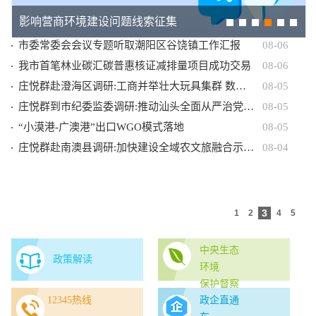
政声传递
汕头要闻
部门动态
区县动态
影响营商环境建设问题线索征集
市委常委会会议专题听取潮阳区谷饶镇工作汇报
08-06
我市首笔林业碳汇碳普惠核证减排量项目成功交易
08-06
庄悦群赴澄海区调研:工商并举壮大玩具集群 数贸融合贯通内外市场
08-05
庄悦群到市纪委监委调研:推动汕头全面从严治党向纵深发展 以高质量监督执纪护航高质量发展
08-05
“小漠港-广澳港”出口WGO模式落地
08-05
庄悦群赴南澳县调研:加快建设全域农文旅融合示范区 打造国际滨海休闲旅游目的地
08-04
中央生态
政策解读
环境
保护督察
12345热线
政企直通
在广东