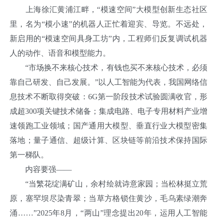
上海徐汇黄浦江畔，“模速空间”大模型创新生态社区
里，名为“模小速”的机器人正忙着迎宾、导览。不远处，
新启用的“模速空间具身工坊”内，工程师们反复调试机器
人的动作、语音和模型能力。
“市场换不来核心技术，有钱也买不来核心技术，必须
靠自己研发、自己发展。”以人工智能为代表，我国网络信
息技术不断取得突破：6G第一阶段技术试验圆满收官，形
成超300项关键技术储备；集成电路、电子专用材料产业增
速领跑工业领域；国产通用大模型、垂直行业大模型密集
落地；量子通信、超级计算、区块链等前沿技术保持国际
第一梯队。
内容要强——
“当繁花绽满矿山，余村绘就诗意家园；当松林挺立荒
原，塞罕坝尽染青翠；当草方格锁住黄沙，毛乌素绿潮奔
涌……”2025年8月，“两山”理念提出20年，运用人工智能