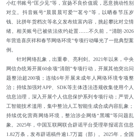
小红书账号“匡少见”等，宣扬不良价值观，恶意挑动性别
对立。抖音账号“晨晨晨可爱”“茗兮”等，以晒春节压岁
钱、比拼年货档次等名义发布炫富内容，挑起攀比对立情
绪。相关账号已被依法依约处置……不久前，“清朗·2026
年营造喜庆祥和春节网络环境”专项行动曝光了一批典型案
例。
针对网络乱象，出重拳、亮利剑。2021年以来，中央
网信办统筹开展60余项“清朗”专项行动，开展其他突出问
题整治超200项；连续6年开展未成年人网络环境专项整
治；持续加强对APP、SDK等主体违法违规收集使用个人
信息治理，深入开展个人信息保护系列专项行动；严管人
工智能技术滥用，集中整治人工智能生成合成内容乱象；
持续优化营商网络环境，整治涉企网络“黑嘴”等问题乱
象。2025年，中国互联网联合辟谣平台受理举报谣言信息
1.82万条，发布辟谣稿件逾1.7万篇（部）。2025年，全国