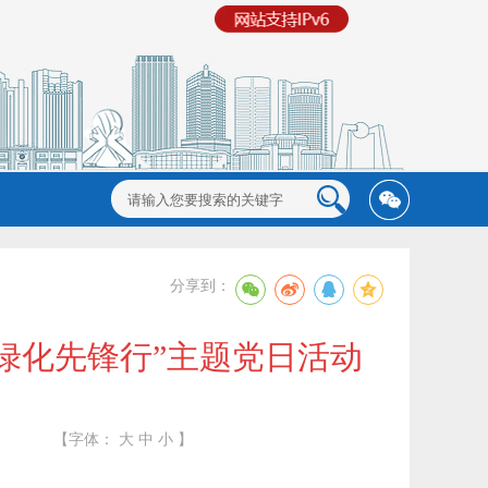
分享到：
绿化先锋行”主题党日活动
【字体：
大
中
小
】