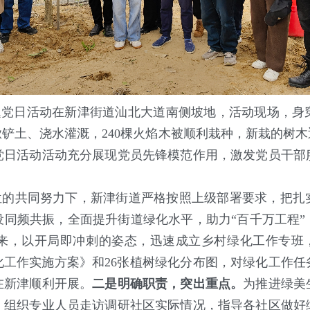
题党日活动在新津街道汕北大道南侧坡地，活动现场，身
铲土、浇水灌溉，240棵火焰木被顺利栽种，新栽的树
党日活动活动充分展现党员先锋模范作用，激发党员干部
位的共同努力下，新津街道严格按照上级部署要求，把扎
设同频共振，全面提升街道绿化水平，助力“百千万工程”
来，以开局即冲刺的姿态，迅速成立乡村绿化工作专班，
绿化工作实施方案》和26张植树绿化分布图，对绿化工作
在新津顺利开展。
二是明确职责，突出重点。
为推进绿美
，组织专业人员走访调研社区实际情况，指导各社区做好