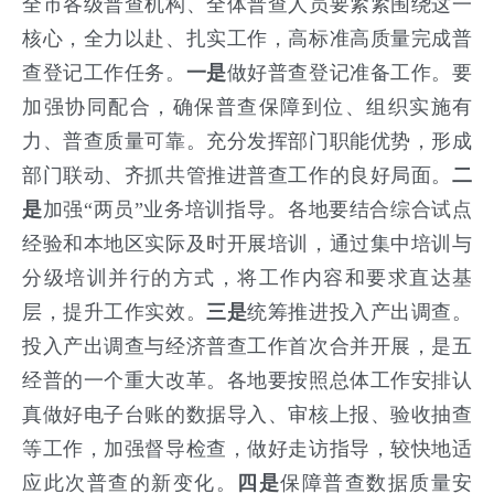
全市各级普查机构、全体普查人员要紧紧围绕这一
核心，全力以赴、扎实工作，高标准高质量完成普
查登记工作任务。
一是
做好普查登记准备工作。要
加强协同配合，确保普查保障到位、组织实施有
力、普查质量可靠。充分发挥部门职能优势，形成
部门联动、齐抓共管推进普查工作的良好局面。
二
是
加强“两员”业务培训指导。各地要结合综合试点
经验和本地区实际及时开展培训，通过集中培训与
分级培训并行的方式，将工作内容和要求直达基
层，提升工作实效。
三是
统筹推进投入产出调查。
投入产出调查与经济普查工作首次合并开展，是五
经普的一个重大改革。各地要按照总体工作安排认
真做好电子台账的数据导入、审核上报、验收抽查
等工作，加强督导检查，做好走访指导，较快地适
应此次普查的新变化。
四是
保障普查数据质量安