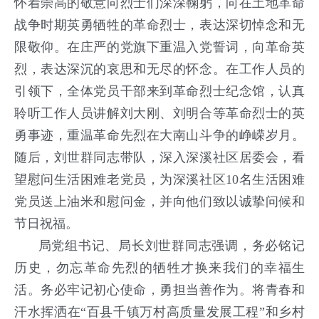
怀着崇高的敬意向烈士们深深鞠躬，向在土地革命
战争时期英勇牺牲的革命烈士，表达深切悼念和无
限敬仰。在庄严的党旗下重温入党誓词，向革命英
烈，表达深沉的哀思和无尽的怀念。在工作人员的
引领下，全体党员干部来到革命烈士纪念馆，认真
聆听工作人员讲解刘大刚、刘明合等革命烈士的英
勇事迹，重温革命先烈在大南山斗争的峥嵘岁月。
随后，刘世群同志带队，深入深溪社区居委会，看
望慰问生活困难老党员，为深溪社区10名生活困难
党员送上油米和慰问金，并向他们致以诚挚问候和
节日祝福。
局党组书记、局长刘世群同志强调，务必铭记
历史，勿忘革命先烈的牺牲才换来我们的幸福生
活。务必牢记初心使命，勇担当善作为。将青春和
汗水挥洒在“百县千镇万村高质量发展工程
”
和乡村