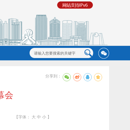
分享到：
幕会
【字体：
大
中
小
】