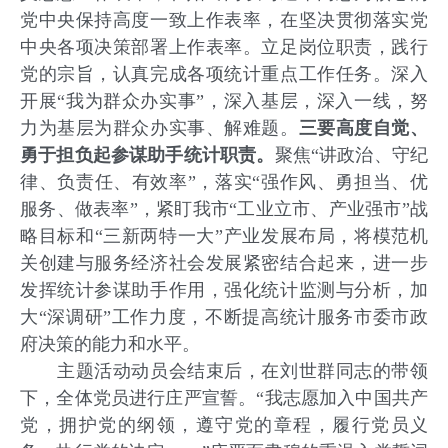
党中央保持高度一致上作表率，在坚决贯彻落实党
中央各项决策部署上作表率。立足岗位职责，践行
党的宗旨，认真完成各项统计重点工作任务。深入
开展“我为群众办实事”，深入基层，深入一线，努
力为基层为群众办实事、解难题。
三要高度自觉、
勇于担负起参谋助手统计职责。
聚焦“讲政治、守纪
律、负责任、有效率”，落实“强作风、勇担当、优
服务、做表率”，紧盯我市“工业立市、产业强市”战
略目标和“三新两特一大”产业发展布局，将模范机
关创建与服务经济社会发展紧密结合起来，进一步
发挥统计参谋助手作用，强化统计监测与分析，加
大“深调研”工作力度，不断提高统计服务市委市政
府决策的能力和水平。
主题活动动员会结束后，在刘世群同志的带领
下，全体党员进行庄严宣誓。“我志愿加入中国共产
党，拥护党的纲领，遵守党的章程，履行党员义