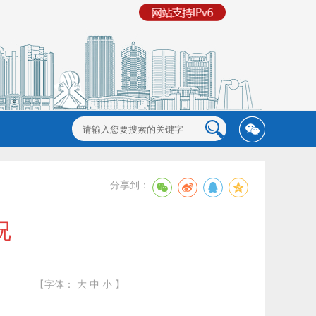
分享到：
况
【字体：
大
中
小
】