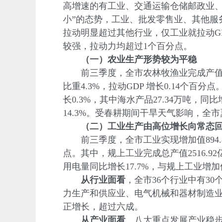
高增速的有工业、交通运输仓储邮政业、
小”的态势，工业、批发零售业、其他服
拉动明显超过其他行业，仅工业就拉动G
较强，拉动力均超过1个百分点。
（一）农业生产形势较为平稳
前三季度，全市农林牧渔业完成产值166.
比重4.3%，拉动GDP 增长0.14个百
长0.3%，其中海水产品27.34万吨，同比
14.3%。受春耕期间干旱天气影响，全市夏粮
（二）工业生产由高位增长向常态
前三季度，全市工业实现增加值894.83亿
点。其中，规上工业完成总产值2516.92
用电量同比增长17.7%，与规上工业增
从行业面看
，全市36个行业中有3
力生产和供应业、电气机械和器材制造业
正增长，超过六成。
从产业面看
，八大重点发展产业稳步