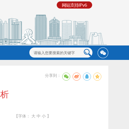
分享到：
分析
【字体：
大
中
小
】