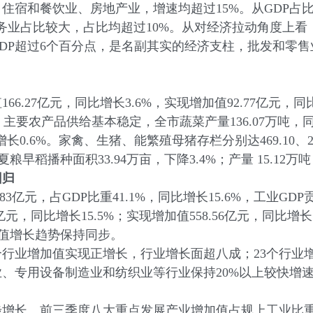
住宿和餐饮业、房地产业，增速均超过15%。从GDP占
务业占比较大，占比均超过10%。从对经济拉动角度上看
DP超过6个百分点，是名副其实的经济支柱，批发和零售
27亿元，同比增长3.6%，实现增加值92.77亿元，同比增
分点。主要农产品供给基本稳定，全市蔬菜产量136.07万吨，同
增长0.6%。家禽、生猪、能繁殖母猪存栏分别达469.10、2
早稻播种面积33.94万亩，下降3.4%；产量 15.12万吨
回归
元，占GDP比重41.1%，同比增长15.6%，工业GDP贡献
亿元，同比增长15.5%；实现增加值558.56亿元，同比增长
加值增长趋势保持同步。
0个行业增加值实现正增长，行业增长面超八成；23个行业
、专用设备制造业和纺织业等行业保持20%以上较快增速
增长。前三季度八大重点发展产业增加值占规上工业比重达