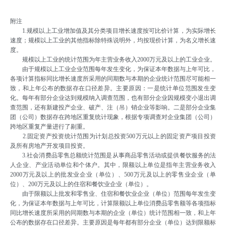
附注
1.规模以上工业增加值及其分类项目增长速度按可比价计算，为实际增长
速度；规模以上工业的其他指标除特殊说明外，均按现价计算，为名义增长速
度。
规模以上工业的统计范围为年主营业务收入2000万元及以上的工业企业。
由于规模以上工业企业范围每年发生变化，为保证本年数据与上年可比，
各项计算指标同比增长速度所采用的同期数与本期的企业统计范围尽可能相一
致，和上年公布的数据存在口径差异。主要原因：一是统计单位范围发生变
化。每年有部分企业达到规模纳入调查范围，也有部分企业因规模变小退出调
查范围，还有新建投产企业、破产、注（吊）销企业等影响。二是部分企业集
团（公司）数据存在跨地区重复统计现象，根据专项调查对企业集团（公司）
跨地区重复产量进行了剔重。
2.固定资产投资统计范围为计划总投资500万元以上的固定资产项目投资
及所有房地产开发项目投资。
3.社会消费品零售总额统计范围是从事商品零售活动或提供餐饮服务的法
人企业、产业活动单位和个体户。其中，限额以上单位是指年主营业务收入
2000万元及以上的批发业企业（单位）、500万元及以上的零售业企业（单
位）、200万元及以上的住宿和餐饮业企业（单位）。
由于限额以上批发和零售业、住宿和餐饮业企业（单位）范围每年发生变
化，为保证本年数据与上年可比，计算限额以上单位消费品零售额等各项指标
同比增长速度所采用的同期数与本期的企业（单位）统计范围相一致，和上年
公布的数据存在口径差异。主要原因是每年都有部分企业（单位）达到限额标