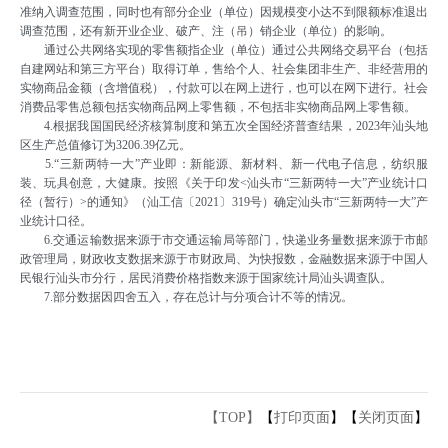
准纳入调查范围，同时也有部分企业（单位）因规模变小达不到限额标准退出
调查范围，还有新开业企业、破产、注（吊）销企业（单位）的影响。
通过公共网络实现的零售额指企业（单位）通过公共网络交易平台（包括
自建网站和第三方平台）取得订单，售给个人、社会集团非生产、非经营用的
实物商品金额（含增值税），付款可以在网上进行，也可以在网下进行。社会
消费品零售总额包括实物商品网上零售额，不包括非实物商品网上零售额。
4.根据我国国民经济核算制度和第五次全国经济普查结果，2023年汕头地
区生产总值修订为3206.39亿元。
5.“三新两特一大”产业即：新能源、新材料、新一代电子信息，纺织服
装、玩具创意，大健康。按照《关于印发<汕头市“三新两特一大”产业统计口
径（暂行）>的通知》（汕工信〔2021〕319号）确定汕头市“三新两特一大”产
业统计口径。
6.交通运输数据来源于市交通运输局等部门，快递业务量数据来源于市邮
政管理局，财政收支数据来源于市财政局、为快报数，金融数据来源于中国人
民银行汕头市分行，居民消费价格指数来源于国家统计局汕头调查队。
7.部分数据因四舍五入，存在总计与分项合计不等的情况。
【TOP】
【
打印页面
】【
关闭页面
】