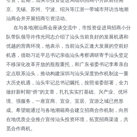
引资，近期，汕头市投资促进局组织招商小分队前往南
京、无锡、苏州、宁波、绍兴等江浙一带城市拜访当地潮
汕商会并开展招商引资活动。
在与各地潮汕商会座谈交流中，市投资促进局招商小分
队带队领导许伟光同志介绍了汕头当前良好的发展机遇和
优越的营商环境，他表示，当前汕头正逢大发展的空前好
机遇，借助习近平总书记亲临汕头考察调研寄予汕头坚定
不移深化改革开放的殷殷重托，和广东省委书记李希亲自
定点联系汕头，推动构建深圳与汕头深度协作机制这一重
大历史机遇，汕头牢记总书记嘱托，按照省委部署，全力
做好新时期“侨”的文章，扎扎实实打基础、兴产业、优环
境、强服务，一座宜商、宜业、宜居、宜游之城已然形
成。希望能通过与各地潮籍商会建立招商合作机制，向所
在地优质企业推介宣传汕头投资环境，拓宽招商渠道，共
觅合作商机。