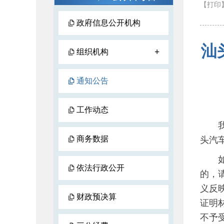
【打印
政府信息公开机构
汕
+
组织机构
通知公告
工作动态
我局
商务数据
头汽
如对
依法行政公开
的，
义反
财政预决算
证明
不予