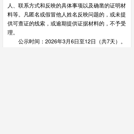
人、联系方式和反映的具体事项以及确凿的证明材
料等。凡匿名或假冒他人姓名反映问题的，或未提
供可查证的线索，或逾期提供证据材料的，不予受
理。
公示时间：2026年3月6日至12日（共7天）。
联系方式：0754—88857323（市场规建科）
0754-88931832（市场秩序科）
附件：
1．
附件：汕头市2025年稳增长若干政策措施上限批发零
售和住宿餐饮企业拟奖补名单.xls
主办：汕头市商务局
版权所有：汕头市商务局