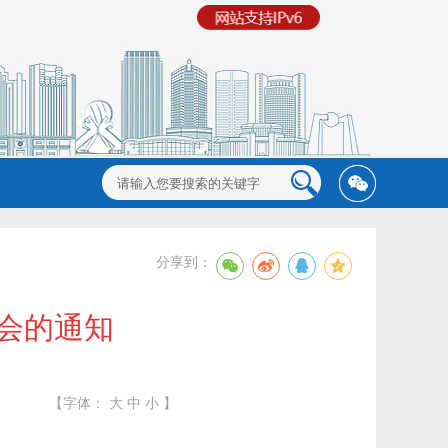
分享到：
交会的通知
【字体：
大
中
小
】