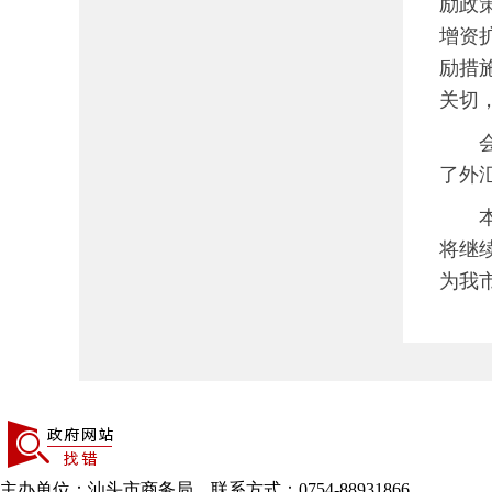
励政
增资
励措
关切
会上
了外
本次
将继
为我
主办单位：汕头市商务局 联系方式：0754-88931866