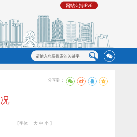
分享到：
简况
【字体：
大
中
小
】