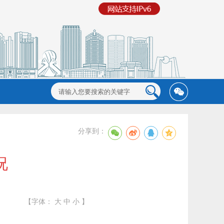
分享到：
况
【字体：
大
中
小
】