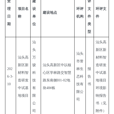
受
建
评
理
项目名
设
环评
文
环评文
建设地点
日
称
单
机构
件
件
期
位
类
型
汕
汕头高
头
新区新
汕头
汕头高
万
材料智
市誉
新区新
骏
汕头高新区中以核
造研发
202
林生
报
材料智
科
心区学林路交智慧
中试基
6-3-
态科
告
造研发
技
路东南侧I01-02地
地项目
10
技有
书
中试基
有
块48#栋
环境影
限公
地项目
限
响报告
司
公
书（见
司
附件）