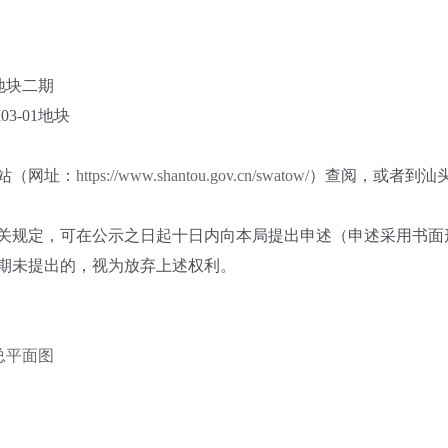
地块二期
-01地块
站（网址：
https://www.shantou.gov.cn/swatow/
）查阅，或者到汕头
规定，可在公示之日起十日内向本局提出申述（申述采用书面
期未提出的，视为放弃上述权利。
总平面图