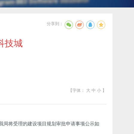
分享到：
科技城
【字体：
大
中
小
】
我局将受理的建设项目规划审批申请事项公示如