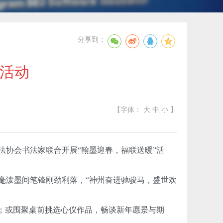
分享到：
”活动
【字体：
大
中
小
】
协会书法家联合开展“翰墨迎春，福联送暖”活
泼墨间笔锋刚劲利落，“神州奋进驰骏马，盛世欢
。
；或围聚桌前挑选心仪作品，畅谈新年愿景与期