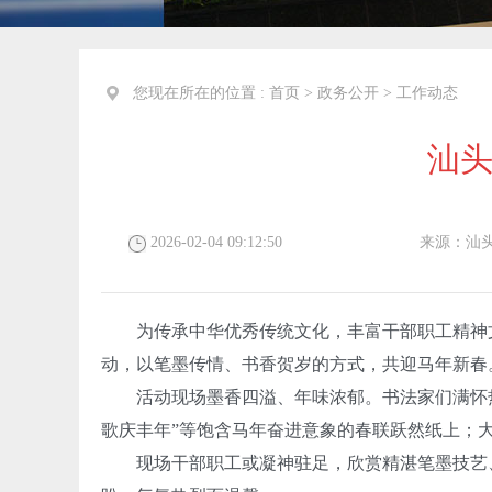
您现在所在的位置 :
首页
>
政务公开
>
工作动态
汕头
2026-02-04 09:12:50
来源：
汕
为传承中华优秀传统文化，丰富干部职工精神
动，以笔墨传情、书香贺岁的方式，共迎马年新春
活动现场墨香四溢、年味浓郁。书法家们满怀热
歌庆丰年”等饱含马年奋进意象的春联跃然纸上；
现场干部职工或凝神驻足，欣赏精湛笔墨技艺