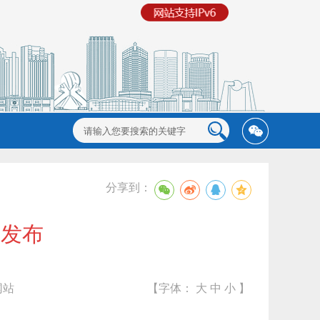
分享到：
式发布
网站
【字体：
大
中
小
】