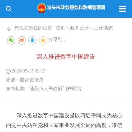
您现在所在的位置 :
首页
>
政务公开
>
工作动态
分享到：
深入推进数字中国建设
2026-05-15 09:13
来源：
国家数据局
发布机构：
汕头市人民政府门户网站
深入推进数字中国建设是以习近平同志为核心
的党中央站在党和国家事业发展全局的高度，准确