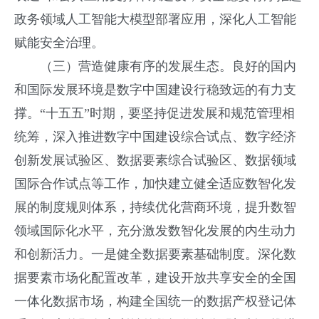
政务领域人工智能大模型部署应用，深化人工智能
赋能安全治理。
（三）营造健康有序的发展生态。良好的国内
和国际发展环境是数字中国建设行稳致远的有力支
撑。
“十五五”时期，要坚持促进发展和规范管理相
统筹，深入推进数字中国建设综合试点、数字经济
创新发展试验区、数据要素综合试验区、数据领域
国际合作试点等工作，加快建立健全适应数智化发
展的制度规则体系，持续优化营商环境，提升数智
领域国际化水平，充分激发数智化发展的内生动力
和创新活力。一是健全数据要素基础制度。深化数
据要素市场化配置改革，建设开放共享安全的全国
一体化数据市场，构建全国统一的数据产权登记体