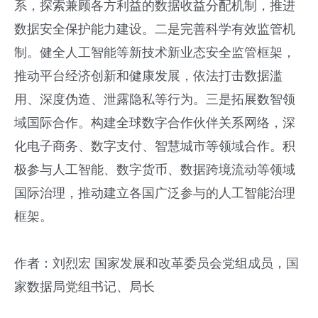
系，探索兼顾各方利益的数据收益分配机制，推进
数据安全保护能力建设。二是完善科学有效监管机
制。健全人工智能等新技术新业态安全监管框架，
推动平台经济创新和健康发展，依法打击数据滥
用、深度伪造、泄露隐私等行为。三是拓展数智领
域国际合作。构建全球数字合作伙伴关系网络，深
化电子商务、数字支付、智慧城市等领域合作。积
极参与人工智能、数字货币、数据跨境流动等领域
国际治理，推动建立各国广泛参与的人工智能治理
框架。
作者：刘烈宏
国家发展和改革委员会党组成员，国
家数据局党组书记、局长