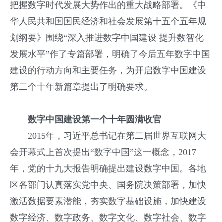
把握数字时代发展大势作出的重大战略部署。《中
华人民共和国国民经济和社会发展第十五个五年规
划纲要》围绕
“深入推进数字中国建设 提升数智化
发展水平”作了专篇部署，明确了今后五年数字中国
建设的行动方向和主要任务，为开启数字中国建设
第二个十年新篇章提出了明确要求。
数字中国建设第一个十年圆满收官
2015年，习近平总书记在第二届世界互联网大
会开幕式上首次提出“数字中国”这一概念，2017
年，党的十九大报告明确提出建设数字中国。各地
区各部门认真落实党中央、国务院决策部署，加快
激活数据要素潜能，夯实数字基础设施，加快建设
数字经济、数字政务、数字文化、数字社会、数字