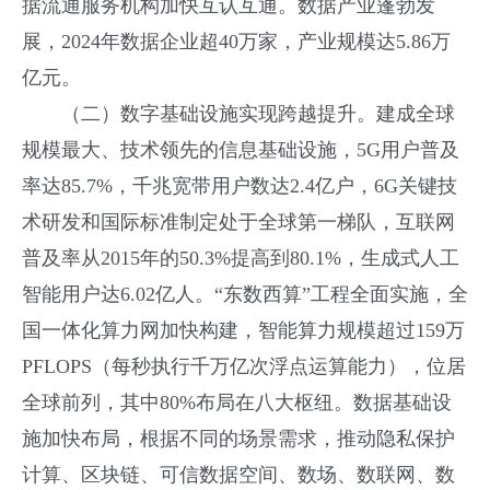
据流通服务机构加快互认互通。数据产业蓬勃发
展，2024年数据企业超40万家，产业规模达5.86万
亿元。
（二）数字基础设施实现跨越提升。建成全球
规模最大、技术领先的信息基础设施，
5G用户普及
率达85.7%，千兆宽带用户数达2.4亿户，6G关键技
术研发和国际标准制定处于全球第一梯队，互联网
普及率从2015年的50.3%提高到80.1%，生成式人工
智能用户达6.02亿人。“东数西算”工程全面实施，全
国一体化算力网加快构建，智能算力规模超过159万
PFLOPS（每秒执行千万亿次浮点运算能力），位居
全球前列，其中80%布局在八大枢纽。数据基础设
施加快布局，根据不同的场景需求，推动隐私保护
计算、区块链、可信数据空间、数场、数联网、数