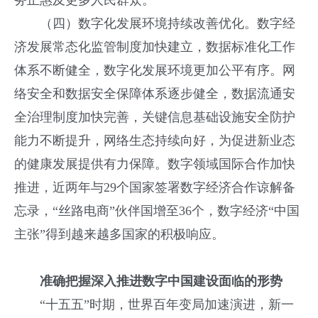
务正惠及更多人民群众。
（四）数字化发展环境持续改善优化。数字经
济发展常态化监管制度加快建立，数据标准化工作
体系不断健全，数字化发展环境更加公平有序。网
络安全和数据安全保障体系逐步健全，数据流通安
全治理制度加快完善，关键信息基础设施安全防护
能力不断提升，网络生态持续向好，为促进新业态
的健康发展提供有力保障。数字领域国际合作加快
推进，近两年与
29个国家签署数字经济合作谅解备
忘录，“丝路电商”伙伴国增至36个，数字经济“中国
主张”得到越来越多国家的积极响应。
准确把握深入推进数字中国建设面临的形势
“十五五”时期，世界百年变局加速演进，新一