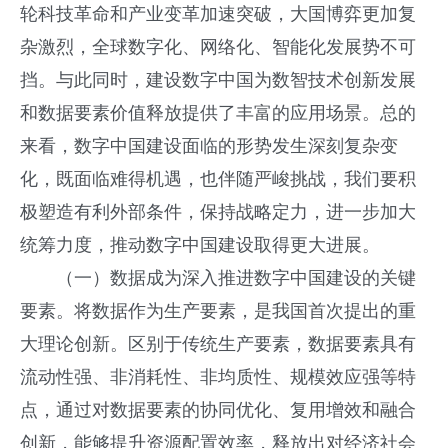
轮科技革命和产业变革加速突破，大国博弈更加复
杂激烈，全球数字化、网络化、智能化发展势不可
挡。与此同时，建设数字中国为数智技术创新发展
和数据要素价值释放提供了丰富的应用场景。总的
来看，数字中国建设面临的形势发生深刻复杂变
化，既面临难得机遇，也伴随严峻挑战，我们要积
极塑造有利外部条件，保持战略定力，进一步加大
统筹力度，推动数字中国建设取得更大进展。
（一）数据成为深入推进数字中国建设的关键
要素。将数据作为生产要素，是我国首次提出的重
大理论创新。区别于传统生产要素，数据要素具有
流动性强、非消耗性、非均质性、规模效应强等特
点，通过对数据要素的协同优化、复用增效和融合
创新，能够提升资源配置效率，释放出对经济社会