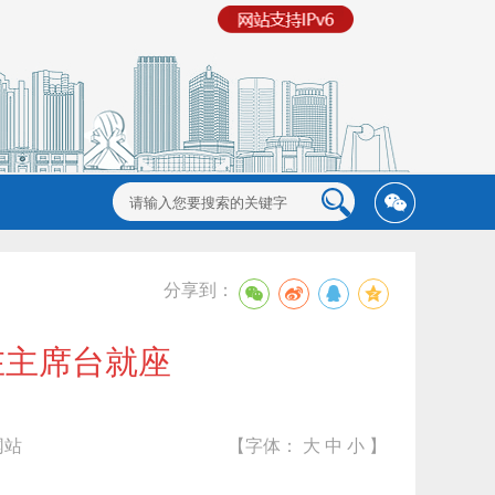
分享到：
在主席台就座
网站
【字体：
大
中
小
】