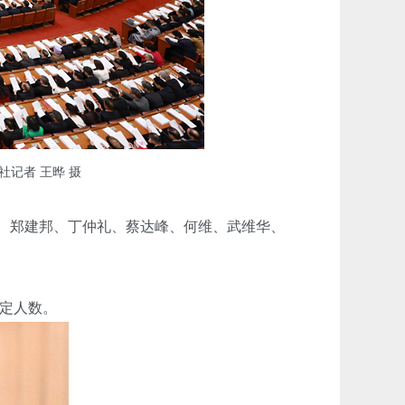
记者 王晔 摄
、郑建邦、丁仲礼、蔡达峰、何维、武维华、
法定人数。