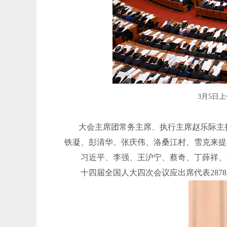
3月5日
大会主席团常务主席、执行主席赵乐际主持
铁凝、彭清华、张庆伟、洛桑江村、雪克来提
习近平、李强、王沪宁、蔡奇、丁薛祥、李
十四届全国人大四次会议应出席代表2878人