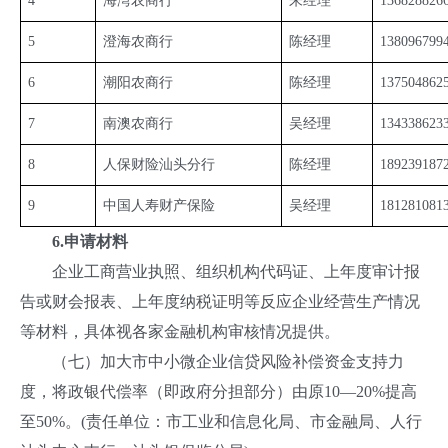
4
海湾农商行
朱经理
136828826
5
澄海农商行
陈经理
138096799
6
潮阳农商行
陈经理
137504862
7
南澳农商行
吴经理
134338623
8
人保财险汕头分行
陈经理
189239187
9
中国人寿财产保险
吴经理
181281081
6.申请材料
企业工商营业执照、组织机构代码证、上年度审计报
告或财会报表、上年度纳税证明等反应企业经营生产情况
等材料，具体视各家金融机构审核情况提供。
（七）加大市中小微企业信贷风险补偿资金支持力
度，将政银代偿率（即政府分担部分）由原10—20%提高
至50%。(责任单位：市工业和信息化局、市金融局、人行