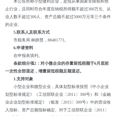
本公告所称小型微利企业，是指从事国家非限制和禁
止行业，且同时符合年度应纳税所得额不超过300万元、从
业人数不超过300人、资产总额不超过5000万元等三个条件
的企业。
5.
联系人及联系方式
市税务局 林静慧，88481773。
6.
申请资料
在申报表填列。
条款细分项2：对小微企业的存量留抵税额于
6
月底前
一次性全部退还，增量留抵税额足额退还。
1.
支持对象
小型企业和微型企业，具体划型标准按照《中小企业
划型标准规定》（工信部联企业〔2011〕300号）和《金融
业企业划型标准规定》（银发〔2015〕309号）中的营业收
入指标、资产总额指标确定。对于工信部联企业〔2011〕