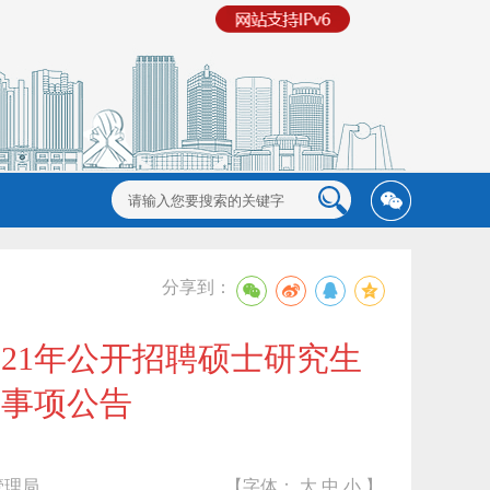
分享到：
21年公开招聘硕士研究生
关事项公告
管理局
【字体：
大
中
小
】