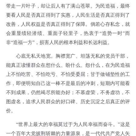
带走一片叶子，却让后人有了满山苍翠。为民造福，最终
要看人民是否真正得到了实惠，人民生活是否真正得到了
改善，人民权益是否真正得到了保障。倘若心存私念，就
会重显绩轻潜绩、重面子轻里子，热衷于“造势一时”而
非“造福一方”，损害人民的根本利益和长远利益。
心底无私天地宽。胸襟宽广、坦荡无私的党员干部，
能真正读懂群众在想什么、盼什么、怨什么，在为民造福
上不怕吃苦、不怕吃亏、不怕受委屈；甘于做铺垫性的工
作，即便明知自己这一棒不是最后的冲刺，短期内可能看
不到成果，仍然竭尽所能办好；不慕虚荣，不务虚功，不
图虚名，追求人民群众的好口碑、历史沉淀之后真正的评
价。
“世界上最大的幸福莫过于为人民幸福而奋斗。”这是
一个百年大党披荆斩棘的力量源泉，是一代代共产党人矢