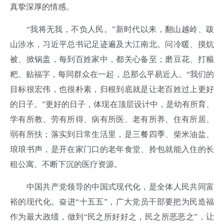
真挚深厚的情感。
“我将无我，不负人民。”新时代以来，翻山越岭、跋
山涉水，习近平总书记足迹遍及大江南北。问冷暖、摸炕
被、掀锅盖，每到百姓家中，都关心备至；磨豆花、打糍
粑、贴福字，每同群众在一起，总那么平易近人。“我们的
目标很宏伟，也很朴素，归根到底就是让老百姓过上更好
的日子。”更好的日子，体现在顶层设计中，是幼有所育、
学有所教、劳有所得、病有所医、老有所养、住有所居、
弱有所扶；落实到日常生活里，是三餐四季、柴米油盐、
琅琅书声，是开在家门口的老年食堂、拎包就能入住的长
租公寓、不断下沉的医疗资源。
中国共产党领导的中国式现代化，是全体人民共同富
裕的现代化。奋进“十五五”，广大党员干部要把为民造福
作为最大政绩，做到“民之所好好之，民之所恶恶之”，让