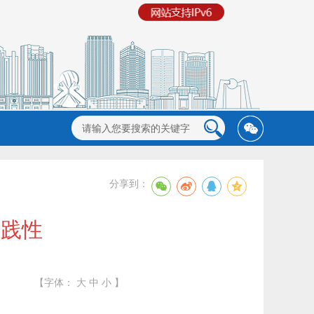
分享到：
实践性
【字体：
大
中
小
】