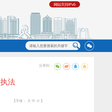
分享到：
政执法
【字体：
大
中
小
】