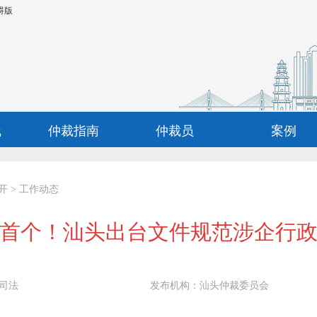
碍版
线
仲裁指南
仲裁员
案例
开
>
工作动态
首个！汕头出台文件规范涉企行
司法
发布机构：
汕头仲裁委员会