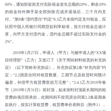
60%，通知拆架前支付实际租金发生总额的20%，剩余20%
的租金待外脚手架全部拆除完成并退场后，三个月内支
付。”第8条“违约责任”约定“8.3乙方未按约定支付租金，应
比照中国人民银行同期贷款利率标准，按欠付租金总值计
算，向甲方支付违约金，违约金总额不超过实际支付金的
2%”。
2019年1月27日，申请人（甲方）与被申请人的“XX项
目经理部”（乙方）又签订了《关于周转材料租赁的补充协
议》（以下简称补充协议）。补充协议第2条“补充内容”约
定：“2.2因原合同对租赁数量、工期节点及租赁时间预计
偏差，补偿甲方租赁费壹拾万元整”；“2.4.1乙方2019年春
节（2019年1月31日）前封顶，如未按时封顶延长期间的租
赁费由项目部承担，此期间则不按照原合同第2.2条延期条
款执行，按实计算租赁费，租赁费单价表附后（附件1），