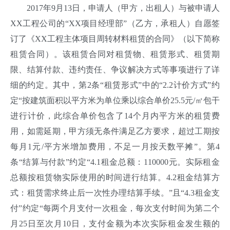
2017年9月13日，申请人（甲方，出租人）与被申请人
XX工程公司的“XX项目经理部”（乙方，承租人）自愿签
订了《XX工程主体项目周转材料租赁的合同》（以下简称
租赁合同）。该租赁合同对租赁物、租赁形式、租赁期
限、结算付款、违约责任、争议解决方式等事项进行了详
细的约定。其中，第2条“租赁形式”中的“2.2计价方式”约
定“按建筑面积以平方米为单位乘以综合单价25.5元/㎡包干
进行计价，此综合单价包含了14个月内平方米的租赁费
用，如需延期，甲方须无条件满足乙方要求，超过工期按
每月1元/平方米增加费用，不足一月按天数平摊”。第4
条“结算与付款”约定“4.1租金总额：110000元。实际租金
总额按租赁物实际使用的时间进行结算。4.2租金结算方
式：租赁需求终止后一次性办理结算手续。”且“4.3租金支
付”约定“每两个月支付一次租金，每次支付时间为第二个
月25日至次月10日，支付金额为本次实际租金发生额的