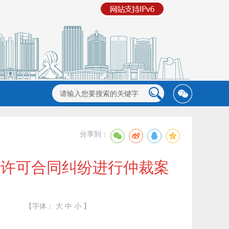
分享到：
权许可合同纠纷进行仲裁案
【字体：
大
中
小
】