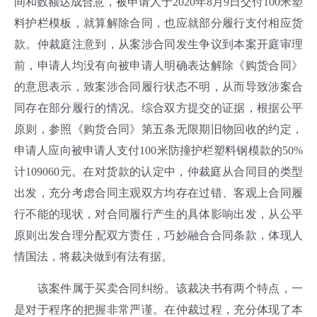
间和数额达成合意，被申请人于2020年8月9日交付100米塑
料护栏模板，就算解除合同，也应就部分履行支付相应货
款。仲裁庭注意到，从案涉合同发生争议到本案开庭审理
前，申请人均没有向被申请人明确表达解除《购货合同》
的意思表示，致案涉合同履行状态不明，从而导致涉案合
同存在部分履行的情况。综合双方提交的证据，根据公平
原则，参照《购货合同》第五条无限期旧物回收的约定，
申请人应向被申请人支付100米防撞护栏塑料钢模款的50%
计109060元。在对货款的认定中，仲裁庭从合同目的类型
出发，充分考虑合同主观双方均存在过错、客观上合同履
行不能的现状，对合同履行产生的具体影响出发，从公平
原则出发合理分配双方责任，巧妙融合合同条款，体现人
情国法，将裁决做到有法有据。
该案件属于买卖合同纠纷。该裁决书有两个特点，一
是对于程序的把握非常严谨。在仲裁过程，充分体现了本