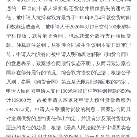
违约，应当向申请人承担退还货款并赔偿损失的违约责
任，被申请人抗辩称双方最终于2020年8月4日就交货时间
和数额达成合意，被申请人于2020年8月9日交付100米塑料
护栏模板，就算解除合同，也应就部分履行支付相应货
款。仲裁庭注意到，从案涉合同发生争议到本案开庭审理
前，申请人均没有向被申请人明确表达解除《购货合同》
的意思表示，致案涉合同履行状态不明，从而导致涉案合
同存在部分履行的情况。综合双方提交的证据，根据公平
原则，参照《购货合同》第五条无限期旧物回收的约定，
申请人应向被申请人支付100米防撞护栏塑料钢模款的50%
计109060元，故被申请人应退还申请人预付货款数额为
394797.2元。申请人主张预付货款的利息，因案涉合同只
对逾期供货的违约责任作出约定，并没有涉及预付货款方
面违约责任的处理，根据《最高人民法院关于审理买卖合
同纠纷案件适用法律问题的解释》第十八条第四款的规