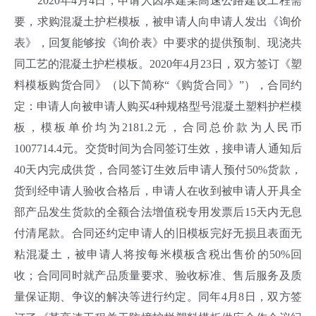
2020年4月4日，申请人因承建某高速公路建设工程需
要，求购混凝土护栏模板，被申请人向申请人发出《询价
表》，回复能够按《询价表》中要求的提供预制、现浇共
同工艺的混凝土护栏模板。2020年4月23日，双方签订《塑
料模板购货合同》（以下简称“《购货合同》”），合同约
定：申请人向被申请人购买4种规格型号混凝土塑料护栏模
板，模板单价均为2181.2元，合同总价款为人民币
1007714.4元。交货时间为合同签订生效，接申请人通知后
40天内完成供货，合同签订生效后申请人预付50%货款，
货到经申请人验收合格后，申请人在收到被申请人开具全
部产品发生货款的全额合法增值税专用发票后15天内无息
付清尾款。合同还约定申请人的旧模板完好无损且表面无
粘混凝土，被申请人将按每米模板含税出售价的50%回
收；合同同时就产品质量要求、验收标准、售后服务及质
量保证期、争议的解决等进行约定。同年4月8日，双方签