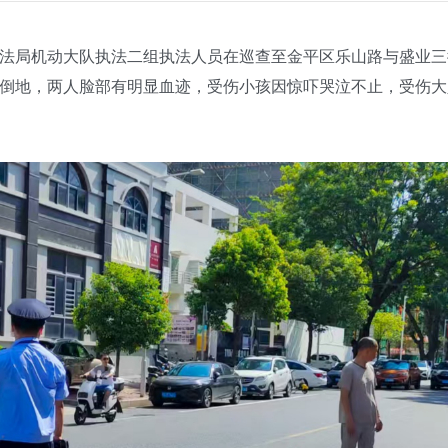
执法局机动大队执法二组执法人员在巡查至金平区乐山路与盛业
倒地，两人脸部有明显血迹，受伤小孩因惊吓哭泣不止，受伤大