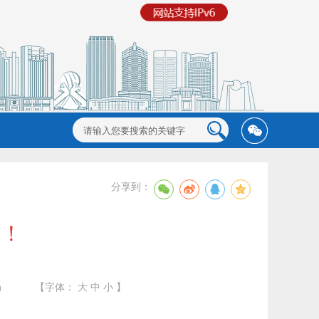
分享到：
赞！
局
【字体：
大
中
小
】