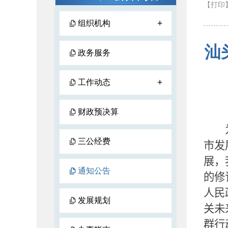
【打印
+
组织机构
汕
政务服务
+
工作动态
财政预决算
三公经费
市发
展，
通知公告
的修
人民
发展规划
关未
群行