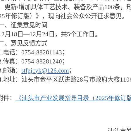
，更新
/
增加具体工艺技术、装备及产品
106
条，
25
年修订版）》，现向社会公众公开征求意见。
一、征集意见时间
12
月
18
日—
12
月
24
日，共
5
个工作日。
二、意见反馈方式
1.
电话：
0754-88281143
；
2.
传真：
0754-88281240
；
3.
邮箱：
stfgjcyk@126.com
；
4.
地址：汕头市金平区跃进路
28
号市政府大楼
110
附件：
《汕头市产业发展指导目录（2025年修订版）