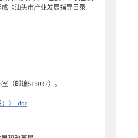
形成《汕头市产业发展指导目录
6
室（邮编
515037
）。
》 .doc