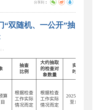
：
分享到
门“双随机、一公开”抽
表
数：
-
大约抽取
抽查
实施
参与
象
的检查对
比例
时间
部门
象数量
根据检查
根据检查
物资储
预算
202
5
年
1
月
工作实际
工作实际
和消费
项目
至
1
0
月
情况而定
情况而定
易科