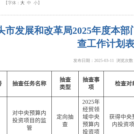
】
【字体：
大
中
小
】
头市发展和改革局2025年度本部
查工作计划
发布日期：2025-03-11 浏览次
抽查
抽查事
号
抽查任务名称
检查对
类型
项
2025
年
经贸领
对中央预算内
定向抽
域中央
获得中央
投资项目的监
查
预算内
内投资
管
投资项