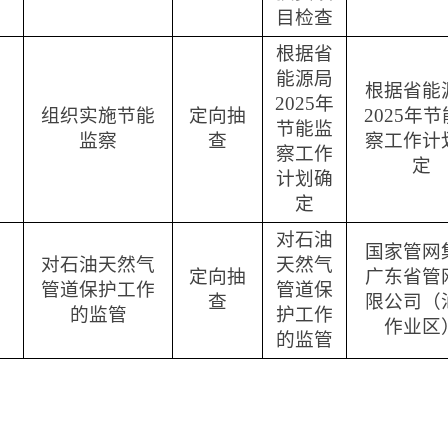
目检查
根据
省
能源局
根据
省能
202
5
年
组织实施节能
定向抽
202
5
年节
节能监
监察
查
察工作计
察工作
定
计划
确
定
对石油
国家管网
对石油天然气
天然气
定向抽
广东省管
管道保护工作
管道保
查
限公司（
的监管
护工作
作业区
的监管