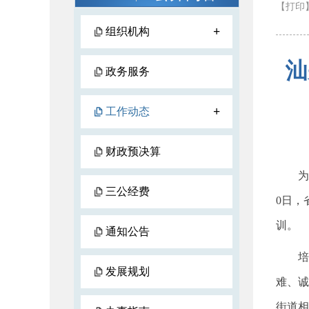
【打印
+
组织机构
汕
政务服务
+
工作动态
财政预决算
为贯
三公经费
0日，
训。
通知公告
培训
发展规划
难、诚
街道相