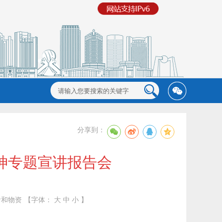
分享到：
神专题宣讲报告会
食和物资
【字体：
大
中
小
】