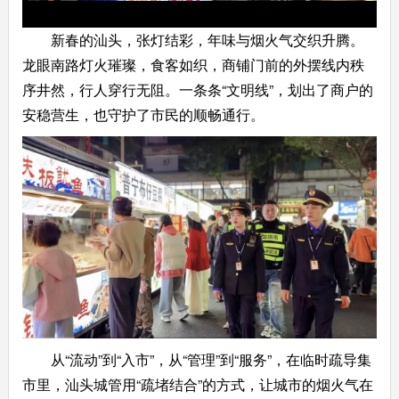
新春的汕头，张灯结彩，年味与烟火气交织升腾。
龙眼南路灯火璀璨，食客如织，商铺门前的外摆线内秩
序井然，行人穿行无阻。一条条“文明线”，划出了商户的
安稳营生，也守护了市民的顺畅通行。
从“流动”到“入市”，从“管理”到“服务”，在临时疏导集
市里，汕头城管用“疏堵结合”的方式，让城市的烟火气在