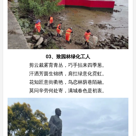
03、
致园林绿化工人
剪云裁雾育青丛，巧手拈来四季葱。
汗洒芳茵生锦绣，肩扛绿意化霓虹。
花知匠意街衢艳，鸟恋林荫巷陌融。
莫问辛劳何处寄，满城春色是初衷。