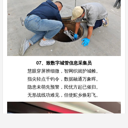
07、
致数字城管信息采集员
慧眼穿屏辨细微，智网织就护城帷。
指尖轻点千钧令，数据融通万象晖。
隐患未萌先预警，民忧方起已催归。
无形战线功难见，但使鮀乡焕彩飞。