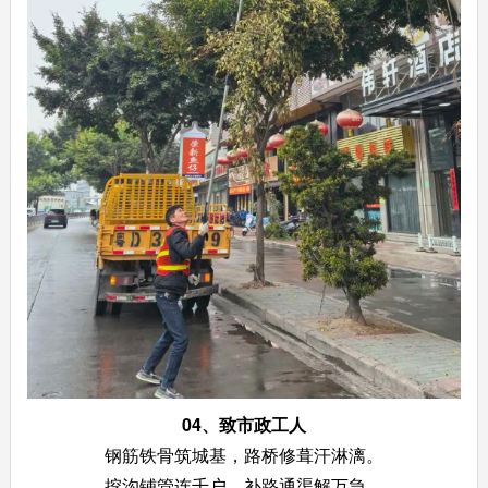
04、
致市政工人
钢筋铁骨筑城基，路桥修葺汗淋漓。
挖沟铺管连千户，补路通渠解万急。