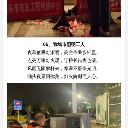
05、
致城市照明工人
夜幕低垂灯渐明，高空作业步轻盈。
点亮万家灯火暖，守护长街夜色清。
风雨无阻攀杆去，寒暑不辞保光明。
汕头夜景因你美，灯火阑珊照人心。