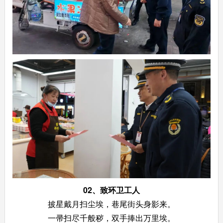
02、
致环卫工人
披星戴月扫尘埃，巷尾街头身影来。
一帚扫尽千般秽，双手捧出万里埃。