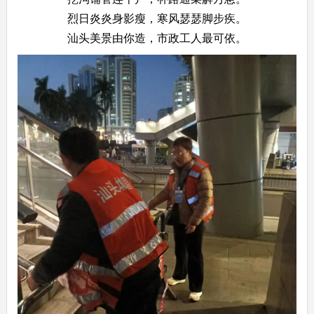
烈日炎炎身影瘦，寒风瑟瑟脚步疾。
汕头美景由你造，市政工人最可依。