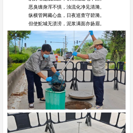
恶臭缠身浑不惧，浊流化净见清漪。
纵横管网藏心血，日夜巡查守碧漪。
但使鮀城无渍涝，泥浆满面亦扬眉。