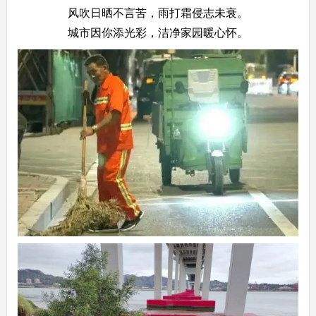
风吹日晒不言苦，雨打霜侵志未衰。
城市因你添光彩，洁净家园暖心怀。