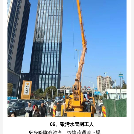
06、
致污水管网工人
躬身暗隧战浊淤，铁镐疏通地下渠。