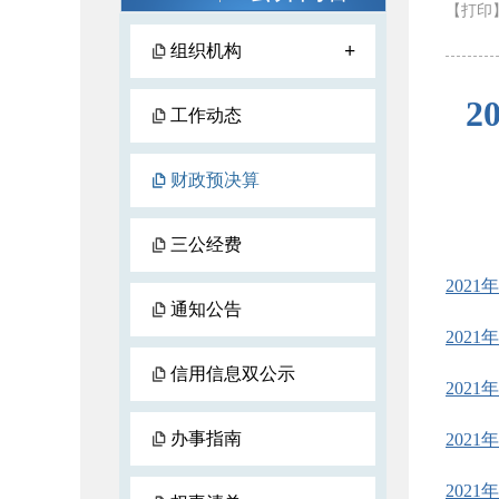
【打印
+
组织机构
2
工作动态
财政预决算
三公经费
202
通知公告
202
信用信息双公示
202
办事指南
202
202