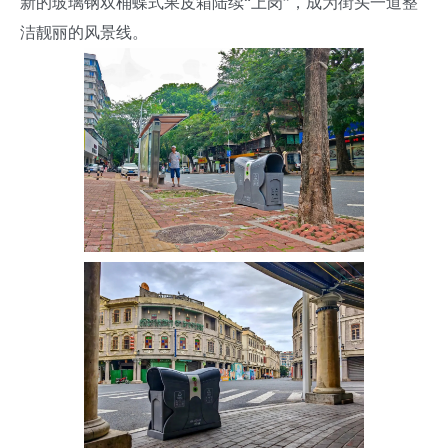
新的玻璃钢双桶蝶式果皮箱陆续“上岗”，成为街头一道整
洁靓丽的风景线。