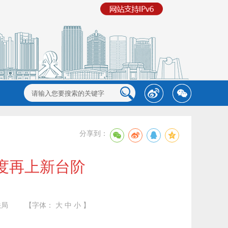
分享到：
度再上新台阶
法局
【字体：
大
中
小
】